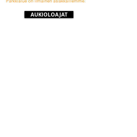
Parkkialue on ilmainen asiakkaillemme.
AUKIOLOAJAT
RANNEKEHINNAT
AKTIVITEETIT
Monta upeaa kohdetta kerralla!
Hiidenlinna ja Sisumetsän
Seikkailupuisto, Zoo, Spa, BikePark,
Jättiläinen 15m, Lappimaa, Buggy-
Karting, Peikkometsä,
pomppulinnamaailma ja grillikahvio, sekä
paljon muuta. Tervetuloa!
Maksutavat: käteinen, yleisimmät kortit (ei
edenred-kortti), MyEdenred, SmartumPay