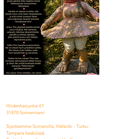
Hiidenharjuntie 61
31470 Somerniemi
Sijaitsemme Somerolla, Helsinki - Turku-
Tampere keskiössä.