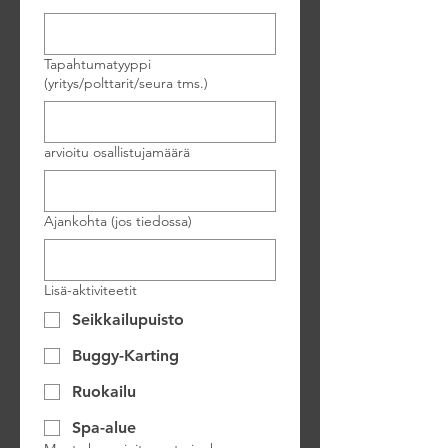
Tapahtumatyyppi
(yritys/polttarit/seura tms.)
arvioitu osallistujamäärä
Ajankohta (jos tiedossa)
Lisä-aktiviteetit
Seikkailupuisto
Buggy-Karting
Ruokailu
Spa-alue