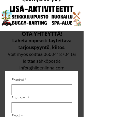
OTA YHTEYTTÄ!
Lähetä nopeasti täytettävä
tarjouspyyntö, kiitos.
Voit myös soittaa
0600418704
tai
laittaa sähköpostia
info(a)hiidenlinna.com
Etunimi
*
Sukunimi
*
Email
*