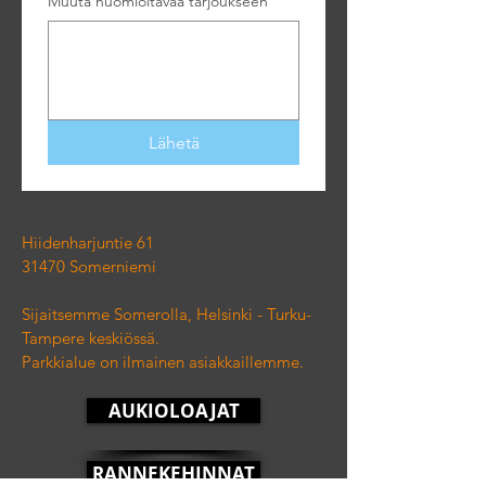
Muuta huomioitavaa tarjoukseen
Lähetä
Hiidenharjuntie 61
31470 Somerniemi
Sijaitsemme Somerolla, Helsinki - Turku-
Tampere keskiössä.
Parkkialue on ilmainen asiakkaillemme.
AUKIOLOAJAT
RANNEKEHINNAT