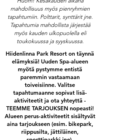
Huom! Kesäkauden aikana
mahdollisuus myös pienryhmien
tapahtumiin. Polttarit, synttärit jne.
Tapahtumia mahdollista järjestää
myös kauden ulkopuolella eli
toukokuussa ja syyskuussa.
Hiidenlinna Park Resort on täynnä
elämyksiä! Uuden Spa-alueen
myötä pystymme entistä
paremmin vastaamaan
toiveisiinne. Valitse
tapahtumaanne sopivat lisä-
aktiviteetit ja ota yhteyttä -
TEEMME TARJOUKSEN nopeasti!
Alueen perus-aktiviteetit sisältyvät
aina tarjoukseen (esim. bikepark,
riippusilta, jättiläinen,
sporttiparkki jne).